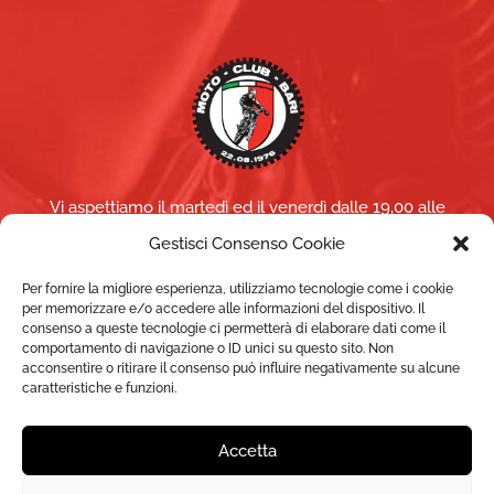
Vi aspettiamo il martedì ed il venerdì dalle 19,00 alle
21,00 (per altri giorni/orari contattaci)
Gestisci Consenso Cookie
NEL PERIODO ESTIVO
(luglio e agosto) saremo aperti
Per fornire la migliore esperienza, utilizziamo tecnologie come i cookie
per memorizzare e/o accedere alle informazioni del dispositivo. Il
solo il martedì
consenso a queste tecnologie ci permetterà di elaborare dati come il
comportamento di navigazione o ID unici su questo sito. Non
acconsentire o ritirare il consenso può influire negativamente su alcune
caratteristiche e funzioni.
Accetta
Copyright ©
MOTO CLUB BARI A.S.D.
- 2022 - P.IVA