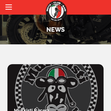
HOMEPAGE
CHI SIAMO
NEWS
EDUCAZIONE STRADALE
MOTO D’EPOCA
MOTO TURISMO
SPORT
TESSERAMENTO
NEWS
CALENDARIO EVENTI
Mukkisti Racers