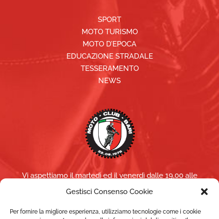
SPORT
MOTO TURISMO
MOTO D’EPOCA
EDUCAZIONE STRADALE
TESSERAMENTO
NEWS
Vi aspettiamo il martedì ed il venerdì dalle 19,00 alle
21,00 (per altri giorni/orari contattaci)
Gestisci Consenso Cookie
NEL PERIODO ESTIVO
(luglio e agosto) saremo aperti
Per fornire la migliore esperienza, utilizziamo tecnologie come i cookie