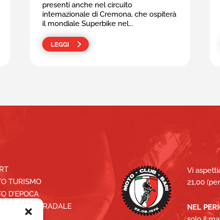
presenti anche nel circuito
internazionale di Cremona, che ospiterà
il mondiale Superbike nel...
LEGGI
RT
Vi aspetti
O TURISMO
21,00 (per
O D’EPOCA
CAZIONE STRADALE
NEL PER
SERAMENTO
solo il ma