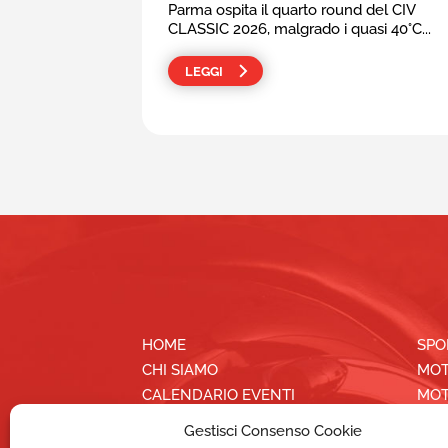
Parma ospita il quarto round del CIV
CLASSIC 2026, malgrado i quasi 40°C...
LEGGI
HOME
SPO
CHI SIAMO
MOT
CALENDARIO EVENTI
MOT
FAQ
EDU
Gestisci Consenso Cookie
LINK UTILI
TES