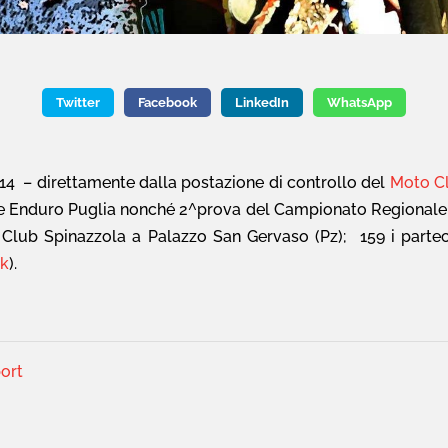
Twitter
Facebook
LinkedIn
WhatsApp
14 – direttamente dalla postazione di controllo del
Moto Cl
Enduro ‪‎Puglia‬ nonché 2^prova del Campionato Regionale
Club ‪‎Spinazzola ‬a Palazzo San Gervaso (Pz); 159 i parte
nk
).
ort