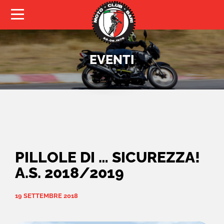
HOMEPAGE
CHI SIAMO
EVENTI
EDUCAZIONE STRADALE
MOTO D’EPOCA
MOTO TURISMO
SPORT
PILLOLE DI … SICUREZZA!
TESSERAMENTO
A.S. 2018/2019
NEWS
19 SETTEMBRE 2018
CALENDARIO EVENTI