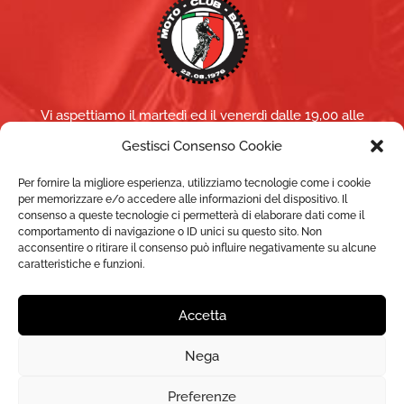
Vi aspettiamo il martedì ed il venerdì dalle 19,00 alle
21,00 (per altri giorni/orari contattaci)
Gestisci Consenso Cookie
NEL PERIODO ESTIVO
(luglio e agosto) saremo aperti
Per fornire la migliore esperienza, utilizziamo tecnologie come i cookie
per memorizzare e/o accedere alle informazioni del dispositivo. Il
solo il martedì
consenso a queste tecnologie ci permetterà di elaborare dati come il
comportamento di navigazione o ID unici su questo sito. Non
acconsentire o ritirare il consenso può influire negativamente su alcune
caratteristiche e funzioni.
Accetta
Copyright ©
MOTO CLUB BARI A.S.D.
- 2022 - P.IVA
Nega
03698910720 - C.F.93006730720 -
Cookie Policy
-
Privacy Policy
Preferenze